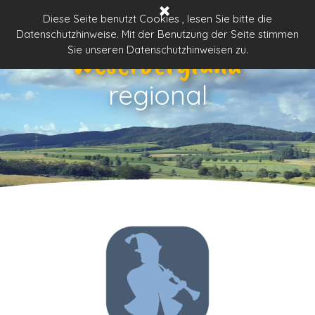
Direkt zum Seiteninhalt
Menü überspringen
Diese Seite benutzt Cookies , lesen Sie bitte die
Datenschutzhinweise. Mit der Benutzung der Seite stimmen
Weserbergland
Sie unseren Datenschutzhinweisen zu.
regional