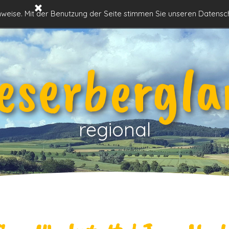
Menü überspringen
Historisches
Natur im
Orte im
inweise. Mit der Benutzung der Seite stimmen Sie unseren Datensc
▼
▼
▼
Weserbergland
Weserbergland
Weserbergland
eserbergla
regional